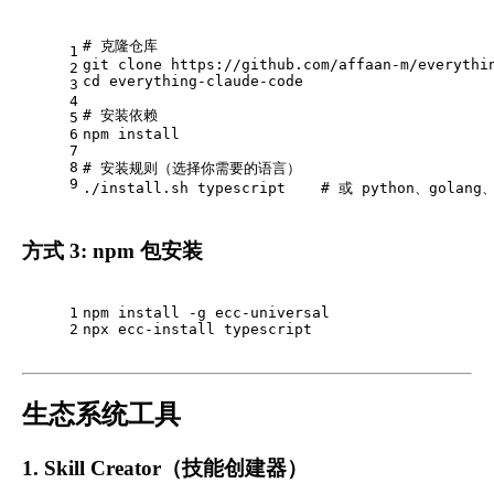
# 克隆仓库
1
git 
clone
 https://github.com/affaan-m/everythi
2
cd
 everything-claude-code
3
4
# 安装依赖
5
6
npm install
7
8
# 安装规则（选择你需要的语言）
9
./install.sh typescript    
# 或 python、golang
方式 3: npm 包安装
1
npm install -g ecc-universal
2
npx ecc-install typescript
生态系统工具
1. Skill Creator（技能创建器）