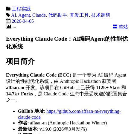
工程实践
AI
,
Agent
,
Claude
,
代码助手
,
开发工具
,
技术调研
2026-04-05
...
整站
Everything Claude Code：AI编码Agent的性能优
化系统
项目简介
Everything Claude Code (ECC)
是一个专为 AI 编码 Agent
设计的性能优化系统，由 Anthropic Hackathon 获奖者
affaan-m
开发。该项目在 GitHub 上已获得
112k+ Stars
和
14.7k+ Forks
，是 Claude Code 生态中最受欢迎的配置集合
之一。
GitHub 地址
:
https://github.com/affaan-m/everything-
claude-code
作者
: affaan-m (Anthropic Hackathon Winner)
最新版本
: v1.9.0 (2026年3月发布)