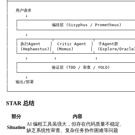
├─────────────────────────────────────────────────────
│                                                     
│   用户请求                                            
│       ↓                                             
│   ┌─────────────────────────────────────────────────
│   │              编排层 (Sisyphus / Prometheus)      
│   └─────────────────────────────────────────────────
│       ↓                                             
│   ┌──────────────┬────────────────┬─────────────────
│   │ 执行Agent    │  Critic Agent  │  子Agent群       │
│   │ (Hephaestus)│  (Momus)       │  (Explore/Oracle)
│   └──────────────┴────────────────┴─────────────────
│       ↓           ↓                ↓                
│   ┌─────────────────────────────────────────────────
│   │              验证层 (TDD / 审查 / YOLO)           
│   └─────────────────────────────────────────────────
│       ↓                                             
│   输出/部署                                           
│                                                     
STAR 总结
部分
内容
AI 编程工具虽强大，但存在代码质量不稳定、
Situation
缺乏系统性审查、复杂任务协作困难等问题