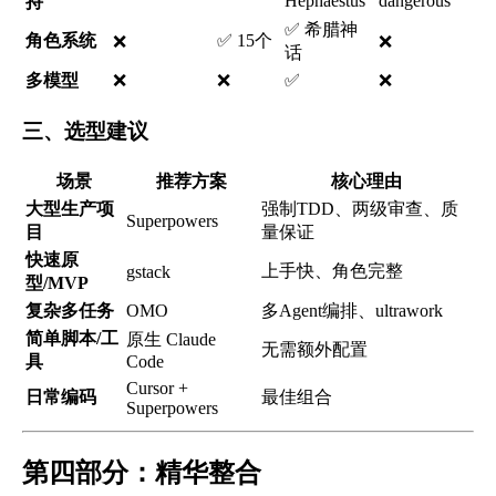
Hephaestus
dangerous
持
✅ 希腊神
角色系统
✅ 15个
❌
❌
话
多模型
❌
❌
✅
❌
三、选型建议
场景
推荐方案
核心理由
大型生产项
强制TDD、两级审查、质
Superpowers
目
量保证
快速原
上手快、角色完整
gstack
型/MVP
复杂多任务
OMO
多Agent编排、ultrawork
简单脚本/工
原生 Claude
无需额外配置
具
Code
Cursor +
日常编码
最佳组合
Superpowers
第四部分：精华整合