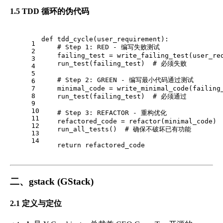
1.5 TDD 循环的伪代码
def
tdd_cycle
(
user_requirement
):
1
# Step 1: RED - 编写失败测试
2
    failing_test = write_failing_test(user_re
3
    run_test(failing_test)  
# 必须失败
4
5
# Step 2: GREEN - 编写最小代码通过测试
6
7
    minimal_code = write_minimal_code(failing
8
    run_test(failing_test)  
# 必须通过
9
10
# Step 3: REFACTOR - 重构优化
11
    refactored_code = refactor(minimal_code)
12
    run_all_tests()  
# 确保不破坏已有功能
13
14
return
 refactored_code
二、gstack (GStack)
2.1 定义与定位