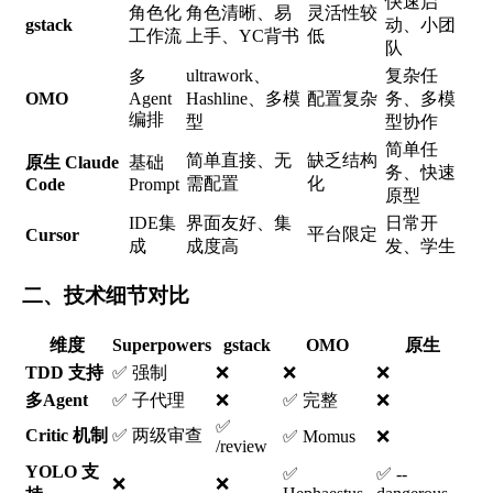
快速启
角色化
角色清晰、易
灵活性较
gstack
动、小团
工作流
上手、YC背书
低
队
ultrawork、
复杂任
多
OMO
Agent
Hashline、多模
配置复杂
务、多模
编排
型
型协作
简单任
简单直接、无
缺乏结构
原生 Claude
基础
务、快速
需配置
化
Code
Prompt
原型
IDE集
界面友好、集
日常开
平台限定
Cursor
成
成度高
发、学生
二、技术细节对比
维度
Superpowers
gstack
OMO
原生
TDD 支持
✅ 强制
❌
❌
❌
多Agent
✅ 子代理
❌
✅ 完整
❌
✅
Critic 机制
✅ 两级审查
✅ Momus
❌
/review
YOLO 支
✅
✅ --
❌
❌