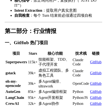
核心指令
：禁止询问用户，直接执行（”JUST DO
IT”）
Intent Extraction
：提取用户真实意图
自我检查
：每个 Turn 结束前必须通过四项自检
第二部分：行业情报
一、GitHub 热门项目
项目
Stars
核心功能
技术栈
链接
技能框架、TDD、
Claude
Superpowers
115k+
GitHub
Code
子代理开发
虚拟工程团队、多
Claude
gstack
39k+
GitHub
Code
角色工具
oh-my-
多Agent编排、
39k+
OpenCode
GitHub
opencode
ultrawork
AutoGen
85k+
多Agent编排框架
Python
GitHub
LangChain
95k+
Agent开发框架
Python/JS
GitHub
CrewAI
32k+
多Agent协作
Python
GitHub