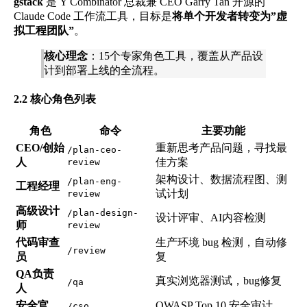
gstack
是 Y Combinator 总裁兼 CEO Garry Tan 开源的
Claude Code 工作流工具，目标是
将单个开发者转变为”虚
拟工程团队”
。
核心理念
：15个专家角色工具，覆盖从产品设
计到部署上线的全流程。
2.2 核心角色列表
角色
命令
主要功能
CEO/创始
重新思考产品问题，寻找最
/plan-ceo-
人
佳方案
review
架构设计、数据流程图、测
/plan-eng-
工程经理
试计划
review
高级设计
/plan-design-
设计评审、AI内容检测
师
review
代码审查
生产环境 bug 检测，自动修
/review
员
复
QA负责
真实浏览器测试，bug修复
/qa
人
安全官
OWASP Top 10 安全审计
/cso