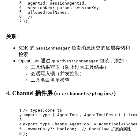
3
agentId
: sessionAgentId,
4
sessionKey
: params.
sessionKey
,
5
  allowedToolNames,
6
// ...
7
});
关系
：
SDK 的
负责消息历史的底层存储和
SessionManager
检索
OpenClaw 通过
包装，添加：
guardSessionManager
工具结果守卫（防止过大工具结果）
会话写入锁（并发控制）
工具名白名单检查
4. Channel 插件层 (
)
src/channels/plugins/
// types.core.ts
1
import
type
 { 
AgentTool
, 
AgentToolResult
 } 
fro
2
3
export
type
ChannelAgentTool
 = 
AgentTool
<
TSche
4
5
ownerOnly
?: 
boolean
;  
// OpenClaw 扩展的属性
6
};