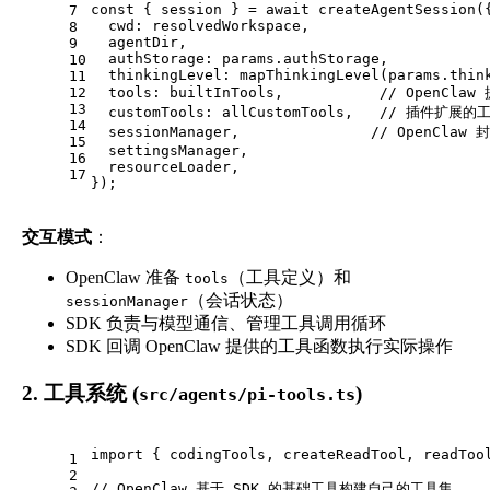
const
 { session } = 
await
createAgentSession
(
7
cwd
: resolvedWorkspace,
8
  agentDir,
9
authStorage
: params.
authStorage
,
10
thinkingLevel
: 
mapThinkingLevel
(params.
thin
11
12
tools
: builtInTools,           
// OpenCla
13
customTools
: allCustomTools,   
// 插件扩展的
14
  sessionManager,               
// OpenClaw 
15
  settingsManager,
16
  resourceLoader,
17
});
交互模式
：
OpenClaw 准备
（工具定义）和
tools
（会话状态）
sessionManager
SDK 负责与模型通信、管理工具调用循环
SDK 回调 OpenClaw 提供的工具函数执行实际操作
2. 工具系统 (
)
src/agents/pi-tools.ts
import
 { codingTools, createReadTool, readToo
1
2
// OpenClaw 基于 SDK 的基础工具构建自己的工具集