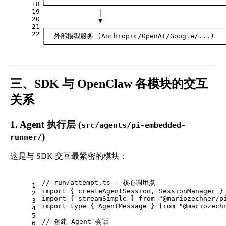
18
└────────────────────────────────────────────
19
              │
20
              ▼
21
┌────────────────────────────────────────────
22
│  外部模型服务 (Anthropic/OpenAI/Google/...)   
└────────────────────────────────────────────
三、SDK 与 OpenClaw 各模块的交互
关系
1. Agent 执行层 (
src/agents/pi-embedded-
)
runner/
这是与 SDK 交互最紧密的模块：
// run/attempt.ts - 核心调用点
1
import
 { createAgentSession, 
SessionManager
 }
2
import
 { streamSimple } 
from
"@mariozechner/p
3
import
type
 { 
AgentMessage
 } 
from
"@mariozech
4
5
// 创建 Agent 会话
6