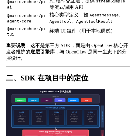
AI 模型交互层，提供
streamSimple
@mariozechner/pi-
等流式调用 API
ai
核心类型定义，如
、
AgentMessage
@mariozechner/pi-
、
agent-core
AgentTool
AgentToolResult
@mariozechner/pi-
终端 UI 组件（用于本地调试）
tui
重要说明
：这不是第三方 SDK，而是由 OpenClaw 核心开
发者维护的
底层引擎库
，与 OpenClaw 是同一生态下的分
层设计。
二、SDK 在项目中的定位
OpenClaw AI SDK 架构定位图
用户接入层
WhatsApp
Telegram
Slack
Discord
Messenger
Gmail
OpenClaw 网关层（应用层）
OpenClaw 封装扩展
消息调度
Session 管理
工具策略
模型管理
扩展生态
Dispatcher
SessionManager
Tool Policy Pipeline
Model Failover
Skills (ClawHub)
ReplyDispatcher
多 Agent 隔离
权限检查
Auth Profile 轮转
Plugins (npm)
MsgContext
会话持久化
审批流程
Rate Limit 处理
Hooks
Channel Plugins
历史修剪
沙箱隔离
Context Overflow
BOOT.md
并发控制 (Lane)
子 Agent (ACP)
工具白名单
Compaction
Cron 任务
AI SDK 层 (@mariozechner/pi-coding-agent)
OpenClaw 的 AI 引擎内核