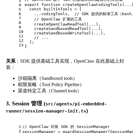
3
export
function
createOpenClawCodingTools
(
...
4
const
 builtInTools = [
5
6
    ...codingTools,  
// SDK 提供的标准工具（bash
7
// OpenClaw 扩展的工具
8
createOpenClawReadTool
(...),
9
createSandboxedReadTool
(...),
10
createSandboxedWriteTool
(...),
11
// ...
12
  ];
13
}
关系
：SDK 提供基础工具实现，OpenClaw 在此基础上封
装：
沙箱隔离（Sandboxed tools）
权限策略（Tool Policy Pipeline）
渠道特定工具（Channel tools）
3. Session 管理 (
src/agents/pi-embedded-
)
runner/session-manager-init.ts
1
// OpenClaw 封装 SDK 的 SessionManager
2
sessionManager = 
guardSessionManager
(
SessionMa