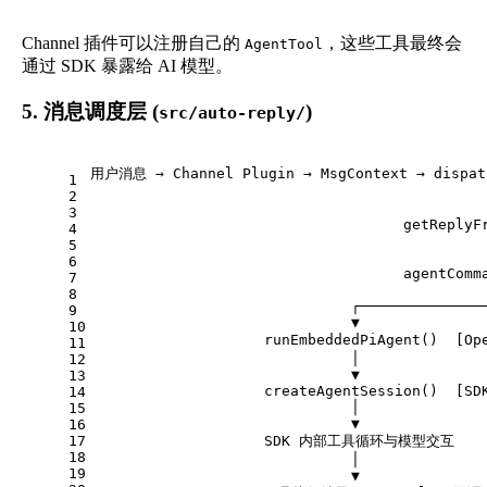
Channel 插件可以注册自己的
，这些工具最终会
AgentTool
通过 SDK 暴露给 AI 模型。
5. 消息调度层 (
)
src/auto-reply/
用户消息 → Channel Plugin → MsgContext → dispat
1
                                             
2
                                             
3
                                    getReplyF
4
                                             
5
                                             
6
                                    agentComm
7
                                             
8
                              ┌──────────────
9
                              ▼
10
                    runEmbeddedPiAgent()  [O
11
                              │
12
                              ▼
13
                    createAgentSession()  [SD
14
                              │
15
                              ▼
16
17
                    SDK 内部工具循环与模型交互
18
                              │
19
                              ▼