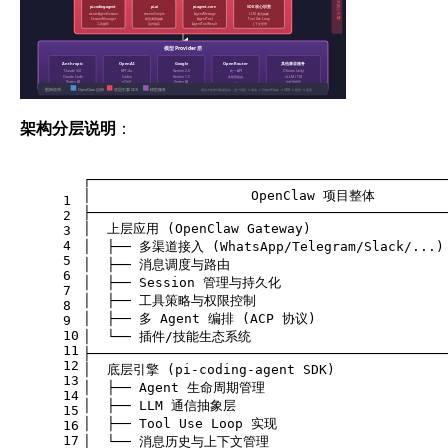
AI SDK 核心引擎
pi-coding-agent
pi-ai
pi-agent-core
SDK 核心职责
createAgentSession
streamSimple
AgentMessage
LLM 通信抽象
SessionManager
模型调用抽象
AgentTool
Tool Use Loop
工具循环
流式响应
AgentToolResult
上下文管理
模型 Provider 层
Anthropic
OpenAI
Google
OpenRouter
其他兼容服务
Claude 3/4
GPT-4o
Gemini 2.0
统一 API
Ollama (本地)
Claude Code
Codex
Gemini 1.5
多模型路由
vLLM / TGI
Vertex AI
o1/o3
Vertex AI
...
自托管模型
图例说明：
OpenClaw 自研
底层引擎 SDK
模型服务
箭头方向表示数据流向：用户消息 → 渠道 → OpenClaw → SDK → 模型 → 返回
架构分层说明
：
┌────────────────────────────────────────────
│                    OpenClaw 项目整体         
1
├────────────────────────────────────────────
2
│  上层应用 (OpenClaw Gateway)                 
3
4
│  ├── 多渠道接入 (WhatsApp/Telegram/Slack/...) 
5
│  ├── 消息调度与路由                            
6
│  ├── Session 管理与持久化                     
7
│  ├── 工具策略与权限控制                         
8
│  ├── 多 Agent 编排 (ACP 协议)                 
9
10
│  └── 插件/技能生态系统                         
11
├────────────────────────────────────────────
12
│  底层引擎 (pi-coding-agent SDK)              
13
│  ├── Agent 生命周期管理                       
14
│  ├── LLM 通信抽象层                           
15
│  ├── Tool Use Loop 实现                     
16
17
│  └── 消息历史与上下文管理                        