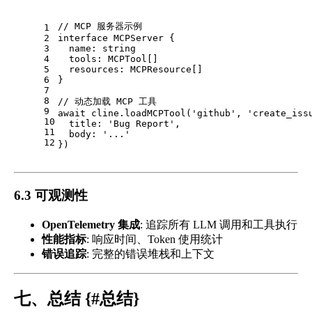
// MCP 服务器示例
1
2
interface
MCPServer
 {
3
name
: 
string
4
tools
: 
MCPTool
[]
5
resources
: 
MCPResource
[]
6
}
7
8
// 动态加载 MCP 工具
9
await
 cline.
loadMCPTool
(
'github'
, 
'create_iss
10
title
: 
'Bug Report'
,
11
body
: 
'...'
12
})
6.3 可观测性
OpenTelemetry 集成
: 追踪所有 LLM 调用和工具执行
性能指标
: 响应时间、Token 使用统计
错误追踪
: 完整的错误堆栈和上下文
七、总结 {#总结}