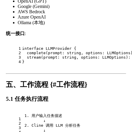
OpenAI (GPT)
Google (Gemini)
AWS Bedrock
Azure OpenAI
Ollama (本地)
统一接口
:
1
interface
LLMProvider
 {
2
complete
(
prompt
: 
string
, 
options
: 
LLMOptions
3
stream
(
prompt
: 
string
, 
options
: 
LLMOptions
):
4
}
五、工作流程 {#工作流程}
5.1 任务执行流程
1. 用户输入任务描述
1
        ↓
2
2. Cline 调用 LLM 分析任务
3
        ↓