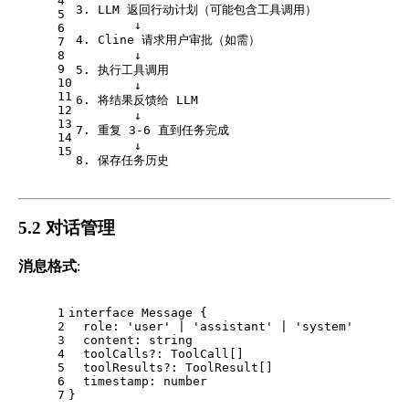
4
3. LLM 返回行动计划（可能包含工具调用）
5
        ↓
6
4. Cline 请求用户审批（如需）
7
8
        ↓
9
5. 执行工具调用
10
        ↓
11
6. 将结果反馈给 LLM
12
        ↓
13
7. 重复 3-6 直到任务完成
14
        ↓
15
8. 保存任务历史
5.2 对话管理
消息格式
:
1
interface
Message
 {
2
role
: 
'user'
 | 
'assistant'
 | 
'system'
3
content
: 
string
4
toolCalls
?: 
ToolCall
[]
5
toolResults
?: 
ToolResult
[]
6
timestamp
: 
number
7
}