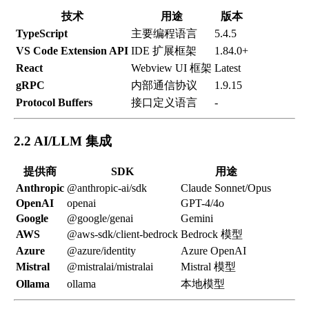
技术
用途
版本
TypeScript
主要编程语言
5.4.5
VS Code Extension API
IDE 扩展框架
1.84.0+
React
Webview UI 框架
Latest
gRPC
内部通信协议
1.9.15
Protocol Buffers
接口定义语言
-
2.2 AI/LLM 集成
提供商
SDK
用途
Anthropic
@anthropic-ai/sdk
Claude Sonnet/Opus
OpenAI
openai
GPT-4/4o
Google
@google/genai
Gemini
AWS
@aws-sdk/client-bedrock
Bedrock 模型
Azure
@azure/identity
Azure OpenAI
Mistral
@mistralai/mistralai
Mistral 模型
Ollama
ollama
本地模型