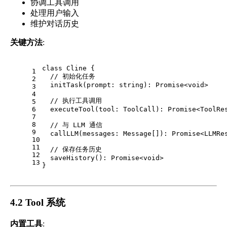
协调工具调用
处理用户输入
维护对话历史
关键方法
:
class
Cline
 {
1
// 初始化任务
2
initTask
(
prompt
: 
string
): 
Promise
<
void
>
3
4
// 执行工具调用
5
6
executeTool
(
tool
: 
ToolCall
): 
Promise
<
ToolRe
7
8
// 与 LLM 通信
9
callLLM
(
messages
: 
Message
[]): 
Promise
<
LLMRe
10
11
// 保存任务历史
12
saveHistory
(): 
Promise
<
void
>
13
}
4.2 Tool 系统
内置工具
: